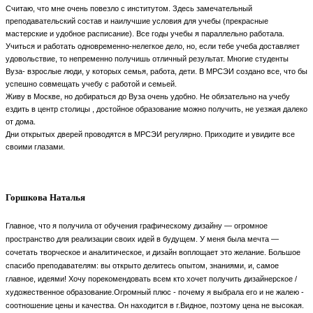
Считаю, что мне очень повезло с институтом. Здесь замечательный
преподавательский состав и наилучшие условия для учебы (прекрасные
мастерские и удобное расписание). Все годы учебы я параллельно работала.
Учиться и работать одновременно-нелегкое дело, но, если тебе учеба доставляет
удовольствие, то непременно получишь отличный результат. Многие студенты
Вуза- взрослые люди, у которых семья, работа, дети. В МРСЭИ создано все, что бы
успешно совмещать учебу с работой и семьей.
Живу в Москве, но добираться до Вуза очень удобно. Не обязательно на учебу
ездить в центр столицы , достойное образование можно получить, не уезжая далеко
от дома.
Дни открытых дверей проводятся в МРСЭИ регулярно. Приходите и увидите все
своими глазами.
Горшкова Наталья
Главное, что я получила от обучения графическому дизайну — огромное
пространство для реализации своих идей в будущем. У меня была мечта —
сочетать творческое и аналитическое, и дизайн воплощает это желание. Большое
спасибо преподавателям: вы открыто делитесь опытом, знаниями, и, самое
главное, идеями! Хочу порекомендовать всем кто хочет получить дизайнерское /
художественное образование.
Огромный плюс - почему я выбрала его и не жалею -
соотношение цены и качества. Он находится в г.Видное, поэтому цена не высокая.